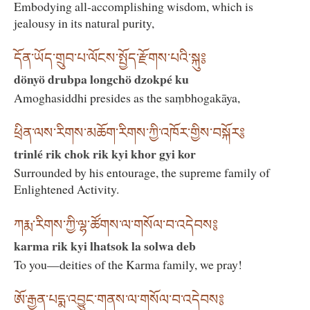
Embodying all-accomplishing wisdom, which is
jealousy in its natural purity,
དོན་ཡོད་གྲུབ་པ་ལོངས་སྤྱོད་རྫོགས་པའི་སྐུ༔
dönyö drubpa longchö dzokpé ku
Amoghasiddhi presides as the saṃbhogakāya,
ཕྲིན་ལས་རིགས་མཆོག་རིགས་ཀྱི་འཁོར་གྱིས་བསྐོར༔
trinlé rik chok rik kyi khor gyi kor
Surrounded by his entourage, the supreme family of
Enlightened Activity.
ཀརྨ་རིགས་ཀྱི་ལྷ་ཚོགས་ལ་གསོལ་བ་འདེབས༔
karma rik kyi lhatsok la solwa deb
To you—deities of the Karma family, we pray!
ཨོ་རྒྱན་པདྨ་འབྱུང་གནས་ལ་གསོལ་བ་འདེབས༔