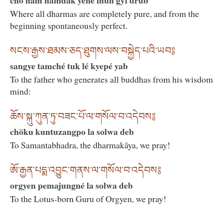
Where all dharmas are completely pure, and from the
beginning spontaneously perfect.
སངས་རྒྱས་ཐམས་ཅད་ཐུགས་ལས་བསྐྱེད་པའི་ཡབ༔
sangye tamché tuk lé kyepé yab
To the father who generates all buddhas from his wisdom
mind:
ཆོས་སྐུ་ཀུན་ཏུ་བཟང་པོ་ལ་གསོལ་བ་འདེབས༔
chöku kuntuzangpo la solwa deb
To Samantabhadra, the dharmakāya, we pray!
ཨོ་རྒྱན་པདྨ་འབྱུང་གནས་ལ་གསོལ་བ་འདེབས༔
orgyen pemajungné la solwa deb
To the Lotus-born Guru of Orgyen, we pray!