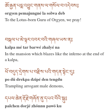
ཨོ་རྒྱན་པདྨ་འབྱུང་གནས་ལ་གསོལ་བ་འདེབས༔
orgyen pemajungné la solwa deb
To the Lotus-born Guru of Orgyen, we pray!
བསྐལ་པ་མེ་ལྟར་འབར་བའི་གཞལ་ཡས་ན༔
kalpa mé tar barwé zhalyé na
In the mansion which blazes like the inferno at the end of
a kalpa,
ཕོ་བདུད་དྲེགས་པ་བརྫིས་པའི་གདན་སྟེང་དུ༔
po dü drekpa dzipé den tengdu
Trampling arrogant male demons,
དཔལ་ཆེན་རྡོ་རྗེ་གཞོན་ནུ་དཔའ་བོའི་སྐུ༔
palchen dorjé zhönnu pawö ku