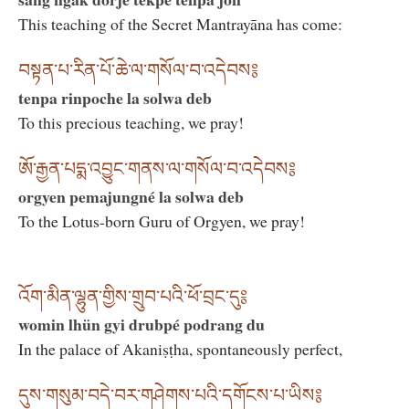
This teaching of the Secret Mantrayāna has come:
བསྟན་པ་རིན་པོ་ཆེ་ལ་གསོལ་བ་འདེབས༔
tenpa rinpoche la solwa deb
To this precious teaching, we pray!
ཨོ་རྒྱན་པདྨ་འབྱུང་གནས་ལ་གསོལ་བ་འདེབས༔
orgyen pemajungné la solwa deb
To the Lotus-born Guru of Orgyen, we pray!
འོག་མིན་ལྷུན་གྱིས་གྲུབ་པའི་ཕོ་བྲང་དུ༔
womin lhün gyi drubpé podrang du
In the palace of Akaniṣṭha, spontaneously perfect,
དུས་གསུམ་བདེ་བར་གཤེགས་པའི་དགོངས་པ་ཡིས༔