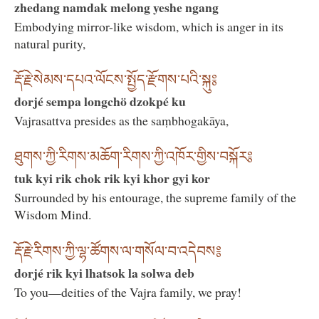
zhedang namdak melong yeshe ngang
Embodying mirror-like wisdom, which is anger in its
natural purity,
རྡོ་རྗེ་སེམས་དཔའ་ལོངས་སྤྱོད་རྫོགས་པའི་སྐུ༔
dorjé sempa longchö dzokpé ku
Vajrasattva presides as the saṃbhogakāya,
ཐུགས་ཀྱི་རིགས་མཆོག་རིགས་ཀྱི་འཁོར་གྱིས་བསྐོར༔
tuk kyi rik chok rik kyi khor gyi kor
Surrounded by his entourage, the supreme family of the
Wisdom Mind.
རྡོ་རྗེ་རིགས་ཀྱི་ལྷ་ཚོགས་ལ་གསོལ་བ་འདེབས༔
dorjé rik kyi lhatsok la solwa deb
To you—deities of the Vajra family, we pray!