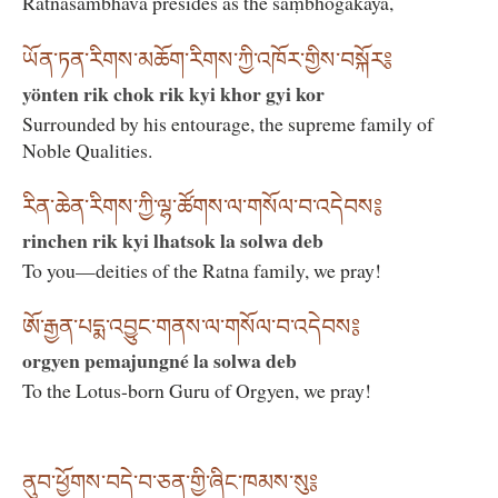
Ratnasambhava presides as the saṃbhogakāya,
ཡོན་ཏན་རིགས་མཆོག་རིགས་ཀྱི་འཁོར་གྱིས་བསྐོར༔
yönten rik chok rik kyi khor gyi kor
Surrounded by his entourage, the supreme family of
Noble Qualities.
རིན་ཆེན་རིགས་ཀྱི་ལྷ་ཚོགས་ལ་གསོལ་བ་འདེབས༔
rinchen rik kyi lhatsok la solwa deb
To you—deities of the Ratna family, we pray!
ཨོ་རྒྱན་པདྨ་འབྱུང་གནས་ལ་གསོལ་བ་འདེབས༔
orgyen pemajungné la solwa deb
To the Lotus-born Guru of Orgyen, we pray!
ནུབ་ཕྱོགས་བདེ་བ་ཅན་གྱི་ཞིང་ཁམས་སུ༔