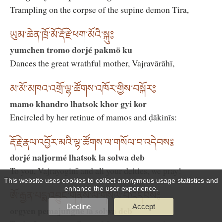
Trampling on the corpse of the supine demon Tira,
ཡུམ་ཆེན་ཁྲོ་མོ་རྡོ་རྗེ་ཕག་མོའི་སྐུ༔
yumchen tromo dorjé pakmö ku
Dances the great wrathful mother, Vajravārāhī,
མ་མོ་མཁའ་འགྲོ་ལྷ་ཚོགས་འཁོར་གྱིས་བསྐོར༔
mamo khandro lhatsok khor gyi kor
Encircled by her retinue of mamos and ḍākinīs:
རྡོ་རྗེ་རྣལ་འབྱོར་མའི་ལྷ་ཚོགས་ལ་གསོལ་བ་འདེབས༔
dorjé naljormé lhatsok la solwa deb
To you, Vajrayoginī and all your deities, we pray!
This website uses cookies to collect anonymous usage statistics and
enhance the user experience.
ཨོ་རྒྱན་པདྨ་འབྱུང་གནས་ལ་གསོལ་བ་འདེབས༔
Decline
Accept
orgyen pemajungné la solwa deb