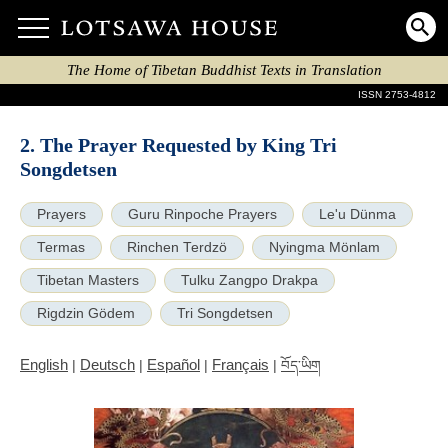
The Home of Tibetan Buddhist Texts in Translation
ISSN 2753-4812
2. The Prayer Requested by King Tri
Songdetsen
Prayers
Guru Rinpoche Prayers
Le'u Dünma
Termas
Rinchen Terdzö
Nyingma Mönlam
Tibetan Masters
Tulku Zangpo Drakpa
Rigdzin Gödem
Tri Songdetsen
English
Deutsch
Español
Français
|
|
|
|
བོད་ཡིག