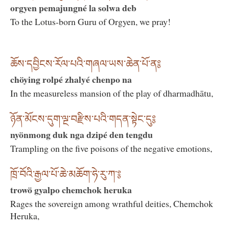
orgyen pemajungné la solwa deb
To the Lotus-born Guru of Orgyen, we pray!
ཆོས་དབྱིངས་རོལ་པའི་གཞལ་ཡས་ཆེན་པོ་ན༔
chöying rolpé zhalyé chenpo na
In the measureless mansion of the play of dharmadhātu,
ཉོན་མོངས་དུག་ལྔ་བརྫིས་པའི་གདན་སྟེང་དུ༔
nyönmong duk nga dzipé den tengdu
Trampling on the five poisons of the negative emotions,
ཁྲོ་བོའི་རྒྱལ་པོ་ཆེ་མཆོག་ཧེ་རུ་ཀ་༔
trowö gyalpo chemchok heruka
Rages the sovereign among wrathful deities, Chemchok
Heruka,