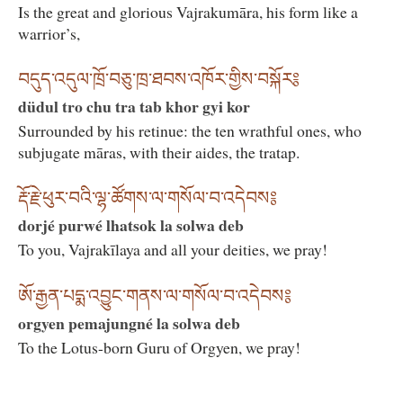
Is the great and glorious Vajrakumāra, his form like a
warrior’s,
བདུད་འདུལ་ཁྲོ་བཅུ་ཁྲ་ཐབས་འཁོར་གྱིས་བསྐོར༔
düdul tro chu tra tab khor gyi kor
Surrounded by his retinue: the ten wrathful ones, who
subjugate māras, with their aides, the tratap.
རྡོ་རྗེ་ཕུར་བའི་ལྷ་ཚོགས་ལ་གསོལ་བ་འདེབས༔
dorjé purwé lhatsok la solwa deb
To you, Vajrakīlaya and all your deities, we pray!
ཨོ་རྒྱན་པདྨ་འབྱུང་གནས་ལ་གསོལ་བ་འདེབས༔
orgyen pemajungné la solwa deb
To the Lotus-born Guru of Orgyen, we pray!