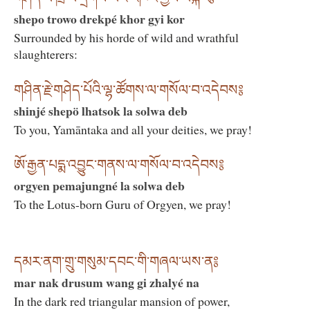
shepo trowo drekpé khor gyi kor
Surrounded by his horde of wild and wrathful
slaughterers:
གཤིན་རྗེ་གཤེད་པོའི་ལྷ་ཚོགས་ལ་གསོལ་བ་འདེབས༔
shinjé shepö lhatsok la solwa deb
To you, Yamāntaka and all your deities, we pray!
ཨོ་རྒྱན་པདྨ་འབྱུང་གནས་ལ་གསོལ་བ་འདེབས༔
orgyen pemajungné la solwa deb
To the Lotus-born Guru of Orgyen, we pray!
དམར་ནག་གྲུ་གསུམ་དབང་གི་གཞལ་ཡས་ན༔
mar nak drusum wang gi zhalyé na
In the dark red triangular mansion of power,