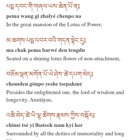
པདྨ་དབང་གི་གཞལ་ཡས་ཆེན་པོ་ན༔
pema wang gi zhalyé chenpo na
In the great mansion of the Lotus of Power,
མ་ཆགས་པདྨ་འབར་བའི་གདན་སྟེང་དུ༔
ma chak pema barwé den tengdu
Seated on a shining lotus flower of non-attachment,
བཅོམ་ལྡན་མགོན་པོ་ཡེ་ཤེས་ཚེ་དཔག་མེད༔
chomden gönpo yeshe tsepakmé
Presides the enlightened one, the lord of wisdom and
longevity, Amitāyus,
འཆི་མེད་ཚེ་ཡི་ལྷ་ཚོགས་རྣམས་ཀྱིས་བསྐོར༔
chimé tsé yi lhatsok nam kyi kor
Surrounded by all the deities of immortality and long