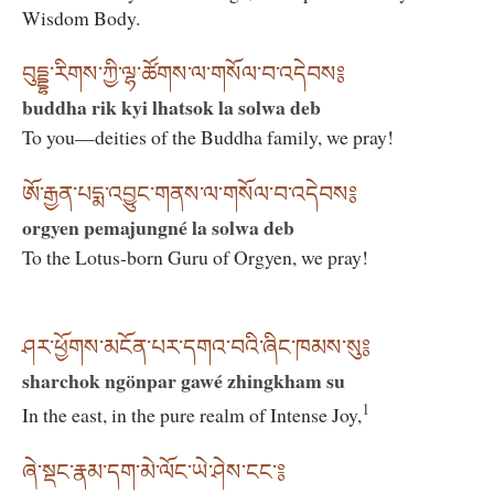
Wisdom Body.
བུདྡྷ་རིགས་ཀྱི་ལྷ་ཚོགས་ལ་གསོལ་བ་འདེབས༔
buddha rik kyi lhatsok la solwa deb
To you—deities of the Buddha family, we pray!
ཨོ་རྒྱན་པདྨ་འབྱུང་གནས་ལ་གསོལ་བ་འདེབས༔
orgyen pemajungné la solwa deb
To the Lotus-born Guru of Orgyen, we pray!
ཤར་ཕྱོགས་མངོན་པར་དགའ་བའི་ཞིང་ཁམས་སུ༔
sharchok ngönpar gawé zhingkham su
1
In the east, in the pure realm of Intense Joy,
ཞེ་སྡང་རྣམ་དག་མེ་ལོང་ཡེ་ཤེས་ངང་༔