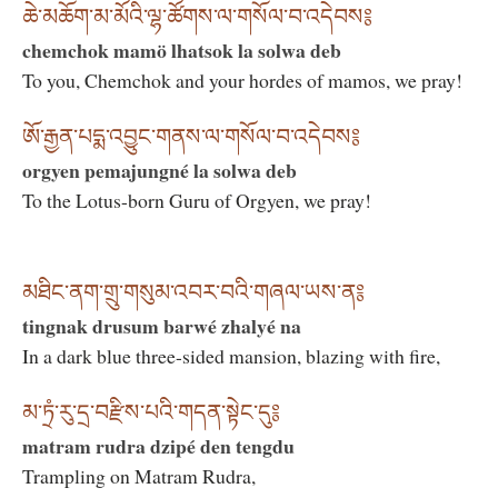
ཆེ་མཆོག་མ་མོའི་ལྷ་ཚོགས་ལ་གསོལ་བ་འདེབས༔
chemchok mamö lhatsok la solwa deb
To you, Chemchok and your hordes of mamos, we pray!
ཨོ་རྒྱན་པདྨ་འབྱུང་གནས་ལ་གསོལ་བ་འདེབས༔
orgyen pemajungné la solwa deb
To the Lotus-born Guru of Orgyen, we pray!
མཐིང་ནག་གྲུ་གསུམ་འབར་བའི་གཞལ་ཡས་ན༔
tingnak drusum barwé zhalyé na
In a dark blue three-sided mansion, blazing with fire,
མ་ཏྲཾ་རུ་དྲ་བརྫིས་པའི་གདན་སྟེང་དུ༔
matram rudra dzipé den tengdu
Trampling on Matram Rudra,