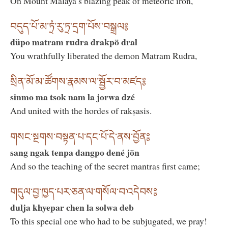
On Mount Malaya’s blazing peak of meteoric iron,
བདུད་པོ་མ་ཏྲཾ་རུ་ཏྲ་དྲག་པོས་བསྒྲལ༔
düpo matram rudra drakpö dral
You wrathfully liberated the demon Matram Rudra,
སྲིན་མོ་མ་ཚོགས་རྣམས་ལ་སྦྱོར་བ་མཛད༔
sinmo ma tsok nam la jorwa dzé
And united with the hordes of rakṣasis.
གསང་སྔགས་བསྟན་པ་དང་པོ་དེ་ནས་བྱོན༔
sang ngak tenpa dangpo dené jön
And so the teaching of the secret mantras first came;
གདུལ་བྱ་ཁྱད་པར་ཅན་ལ་གསོལ་བ་འདེབས༔
dulja khyepar chen la solwa deb
To this special one who had to be subjugated, we pray!