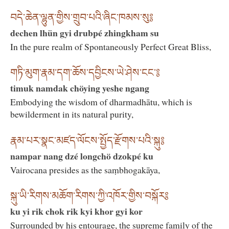
བདེ་ཆེན་ལྷུན་གྱིས་གྲུབ་པའི་ཞིང་ཁམས་སུ༔
dechen lhün gyi drubpé zhingkham su
In the pure realm of Spontaneously Perfect Great Bliss,
གཏི་མུག་རྣམ་དག་ཆོས་དབྱིངས་ཡེ་ཤེས་ངང་༔
timuk namdak chöying yeshe ngang
Embodying the wisdom of dharmadhātu, which is
bewilderment in its natural purity,
རྣམ་པར་སྣང་མཛད་ལོངས་སྤྱོད་རྫོགས་པའི་སྐུ༔
nampar nang dzé longchö dzokpé ku
Vairocana presides as the saṃbhogakāya,
སྐུ་ཡི་རིགས་མཆོག་རིགས་ཀྱི་འཁོར་གྱིས་བསྐོར༔
ku yi rik chok rik kyi khor gyi kor
Surrounded by his entourage, the supreme family of the