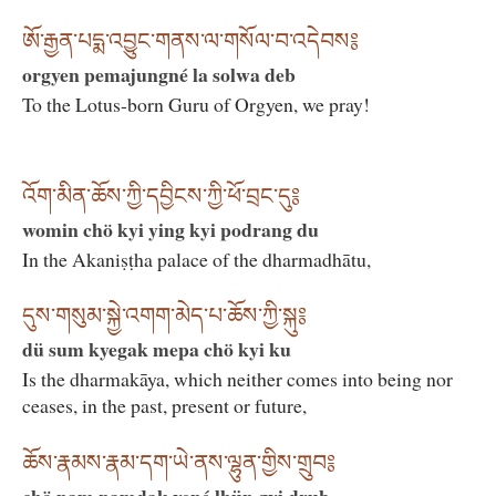
ཨོ་རྒྱན་པདྨ་འབྱུང་གནས་ལ་གསོལ་བ་འདེབས༔
orgyen pemajungné la solwa deb
To the Lotus-born Guru of Orgyen, we pray!
འོག་མིན་ཆོས་ཀྱི་དབྱིངས་ཀྱི་ཕོ་བྲང་དུ༔
womin chö kyi ying kyi podrang du
In the Akaniṣṭha palace of the dharmadhātu,
དུས་གསུམ་སྐྱེ་འགག་མེད་པ་ཆོས་ཀྱི་སྐུ༔
dü sum kyegak mepa chö kyi ku
Is the dharmakāya, which neither comes into being nor
ceases, in the past, present or future,
ཆོས་རྣམས་རྣམ་དག་ཡེ་ནས་ལྷུན་གྱིས་གྲུབ༔
chö nam namdak yené lhün gyi drub