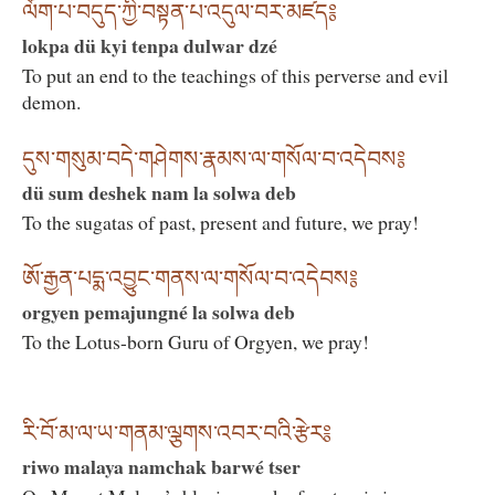
ལོག་པ་བདུད་ཀྱི་བསྟན་པ་འདུལ་བར་མཛད༔
lokpa dü kyi tenpa dulwar dzé
To put an end to the teachings of this perverse and evil
demon.
དུས་གསུམ་བདེ་གཤེགས་རྣམས་ལ་གསོལ་བ་འདེབས༔
dü sum deshek nam la solwa deb
To the sugatas of past, present and future, we pray!
ཨོ་རྒྱན་པདྨ་འབྱུང་གནས་ལ་གསོལ་བ་འདེབས༔
orgyen pemajungné la solwa deb
To the Lotus-born Guru of Orgyen, we pray!
རི་བོ་མ་ལ་ཡ་གནམ་ལྕགས་འབར་བའི་རྩེར༔
riwo malaya namchak barwé tser