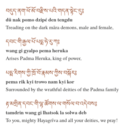
བདུད་ནག་ཕོ་མོ་བརྫིས་པའི་གདན་སྟེང་དུ༔
dü nak pomo dzipé den tengdu
Treading on the dark māra demons, male and female,
དབང་གི་རྒྱལ་པོ་པདྨ་ཧེ་རུ་ཀ༔
wang gi gyalpo pema heruka
Arises Padma Heruka, king of power,
པདྨ་རིགས་ཀྱི་ཁྲོ་བོ་རྣམས་ཀྱིས་བསྐོར༔
pema rik kyi trowo nam kyi kor
Surrounded by the wrathful deities of the Padma family
རྟ་མགྲིན་དབང་གི་ལྷ་ཚོགས་ལ་གསོལ་བ་འདེབས༔
tamdrin wang gi lhatsok la solwa deb
To you, mighty Hayagrīva and all your deities, we pray!