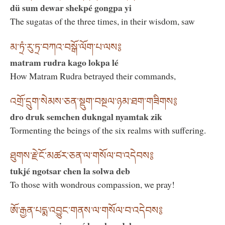
dü sum dewar shekpé gongpa yi
The sugatas of the three times, in their wisdom, saw
མ་ཏྲཾ་རུ་ཏྲ་བཀའ་བསྒོ་ལོག་པ་ལས༔
matram rudra kago lokpa lé
How Matram Rudra betrayed their commands,
འགྲོ་དྲུག་སེམས་ཅན་སྡུག་བསྔལ་ཉམ་ཐག་གཟིགས༔
dro druk semchen dukngal nyamtak zik
Tormenting the beings of the six realms with suffering.
ཐུགས་རྗེ་ངོ་མཚར་ཅན་ལ་གསོལ་བ་འདེབས༔
tukjé ngotsar chen la solwa deb
To those with wondrous compassion, we pray!
ཨོ་རྒྱན་པདྨ་འབྱུང་གནས་ལ་གསོལ་བ་འདེབས༔