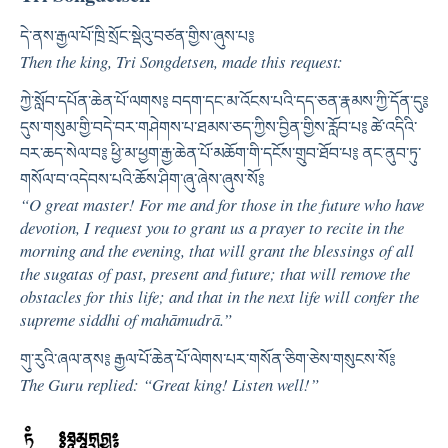
དེ་ནས་རྒྱལ་པོ་ཁྲི་སྲོང་སྡེའུ་བཙན་གྱིས་ཞུས་པ༔
Then the king, Tri Songdetsen, made this request:
ཀྱེ་སློབ་དཔོན་ཆེན་པོ་ལགས༔ བདག་དང་མ་འོངས་པའི་དད་ཅན་རྣམས་ཀྱི་དོན་དུ༔
དུས་གསུམ་གྱི་བདེ་བར་གཤེགས་པ་ཐམས་ཅད་ཀྱིས་བྱིན་གྱིས་རློབ་པ༔ ཚེ་འདིའི་
བར་ཆད་སེལ་བ༔ ཕྱི་མ་ཕྱག་རྒྱ་ཆེན་པོ་མཆོག་གི་དངོས་གྲུབ་ཐོབ་པ༔ ནང་ནུབ་ཏུ་
གསོལ་བ་འདེབས་པའི་ཆོས་ཤིག་ཞུ་ཞེས་ཞུས་སོ༔
“O great master! For me and for those in the future who have
devotion, I request you to grant us a prayer to recite in the
morning and the evening, that will grant the blessings of all
the sugatas of past, present and future; that will remove the
obstacles for this life; and that in the next life will confer the
supreme siddhi of mahāmudrā.”
གུ་རུའི་ཞལ་ནས༔ རྒྱལ་པོ་ཆེན་པོ་ལེགས་པར་གསོན་ཅིག་ཅེས་གསུངས་སོ༔
The Guru replied: “Great king! Listen well!”