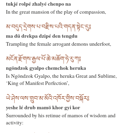
tukjé rolpé zhalyé chenpo na
In the great mansion of the play of compassion,
མ་བདུད་དྲེགས་པ་བརྫིས་པའི་གདན་སྟེང་དུ༔
ma dü drekpa dzipé den tengdu
Trampling the female arrogant demons underfoot,
མངོན་རྫོགས་རྒྱལ་པོ་ཆེ་མཆོག་ཧེ་རུ་ཀ༔
ngöndzok gyalpo chemchok heruka
Is Ngöndzok Gyalpo, the heruka Great and Sublime,
‘King of Manifest Perfection’,
ཡེ་ཤེས་ལས་གྲུབ་མ་མོའི་འཁོར་གྱིས་བསྐོར༔
yeshe lé drub mamö khor gyi kor
Surrounded by his retinue of mamos of wisdom and
activity: