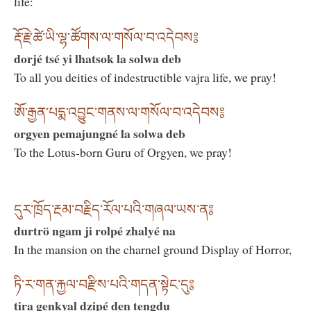
life:
རྡོ་རྗེ་ཚེ་ཡི་ལྷ་ཚོགས་ལ་གསོལ་བ་འདེབས༔
dorjé tsé yi lhatsok la solwa deb
To all you deities of indestructible vajra life, we pray!
ཨོ་རྒྱན་པདྨ་འབྱུང་གནས་ལ་གསོལ་བ་འདེབས༔
orgyen pemajungné la solwa deb
To the Lotus-born Guru of Orgyen, we pray!
དུར་ཁྲོད་རྔམ་བརྗིད་རོལ་པའི་གཞལ་ཡས་ན༔
durtrö ngam ji rolpé zhalyé na
In the mansion on the charnel ground Display of Horror,
ཏི་ར་གན་རྐྱལ་བརྫིས་པའི་གདན་སྟེང་དུ༔
tira genkyal dzipé den tengdu