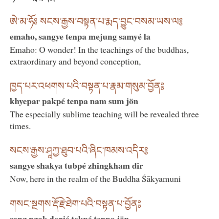
ཨེ་མ་ཧོཿ སངས་རྒྱས་བསྟན་པ་རྨད་བྱུང་བསམ་ཡས་ལ༔
emaho, sangye tenpa mejung samyé la
Emaho: O wonder! In the teachings of the buddhas,
extraordinary and beyond conception,
ཁྱད་པར་འཕགས་པའི་བསྟན་པ་རྣམ་གསུམ་བྱོན༔
khyepar pakpé tenpa nam sum jön
The especially sublime teaching will be revealed three
times.
སངས་རྒྱས་ཤཱཀྱ་ཐུབ་པའི་ཞིང་ཁམས་འདིར༔
sangye shakya tubpé zhingkham dir
Now, here in the realm of the Buddha Śākyamuni
གསང་སྔགས་རྡོ་རྗེ་ཐེག་པའི་བསྟན་པ་བྱོན༔
sang ngak dorjé tekpé tenpa jön