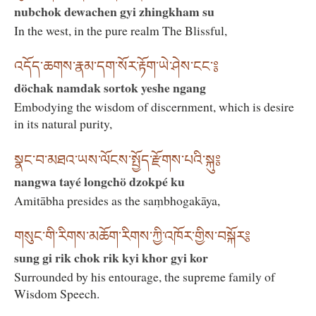
nubchok dewachen gyi zhingkham su
In the west, in the pure realm The Blissful,
འདོད་ཆགས་རྣམ་དག་སོར་རྟོག་ཡེ་ཤེས་ངང་༔
döchak namdak sortok yeshe ngang
Embodying the wisdom of discernment, which is desire
in its natural purity,
སྣང་བ་མཐའ་ཡས་ལོངས་སྤྱོད་རྫོགས་པའི་སྐུ༔
nangwa tayé longchö dzokpé ku
Amitābha presides as the saṃbhogakāya,
གསུང་གི་རིགས་མཆོག་རིགས་ཀྱི་འཁོར་གྱིས་བསྐོར༔
sung gi rik chok rik kyi khor gyi kor
Surrounded by his entourage, the supreme family of
Wisdom Speech.