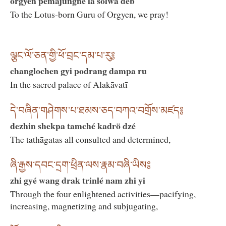
orgyen pemajungné la solwa deb
To the Lotus-born Guru of Orgyen, we pray!
ལྕང་ལོ་ཅན་གྱི་ཕོ་བྲང་དམ་པ་རུ༔
changlochen gyi podrang dampa ru
In the sacred palace of Alakāvatī
དེ་བཞིན་གཤེགས་པ་ཐམས་ཅད་བཀའ་བགྲོས་མཛད༔
dezhin shekpa tamché kadrö dzé
The tathāgatas all consulted and determined,
ཞི་རྒྱས་དབང་དྲག་ཕྲིན་ལས་རྣམ་བཞི་ཡིས༔
zhi gyé wang drak trinlé nam zhi yi
Through the four enlightened activities—pacifying,
increasing, magnetizing and subjugating,