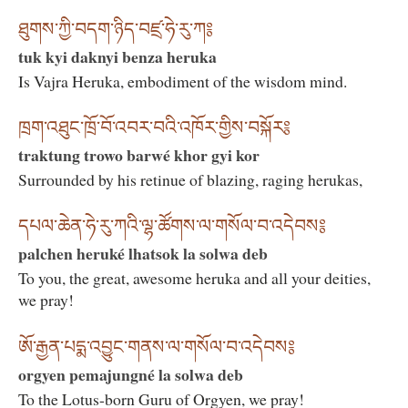
ཐུགས་ཀྱི་བདག་ཉིད་བཛྲ་ཧེ་རུ་ཀ༔
tuk kyi daknyi benza heruka
Is Vajra Heruka, embodiment of the wisdom mind.
ཁྲག་འཐུང་ཁྲོ་བོ་འབར་བའི་འཁོར་གྱིས་བསྐོར༔
traktung trowo barwé khor gyi kor
Surrounded by his retinue of blazing, raging herukas,
དཔལ་ཆེན་ཧེ་རུ་ཀའི་ལྷ་ཚོགས་ལ་གསོལ་བ་འདེབས༔
palchen heruké lhatsok la solwa deb
To you, the great, awesome heruka and all your deities,
we pray!
ཨོ་རྒྱན་པདྨ་འབྱུང་གནས་ལ་གསོལ་བ་འདེབས༔
orgyen pemajungné la solwa deb
To the Lotus-born Guru of Orgyen, we pray!