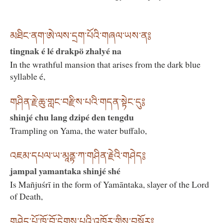
མཐིང་ནག་ཨེ་ལས་དྲག་པོའི་གཞལ་ཡས་ན༔
tingnak é lé drakpö zhalyé na
In the wrathful mansion that arises from the dark blue
syllable é,
གཤིན་རྗེ་ཆུ་གླང་བརྫིས་པའི་གདན་སྟེང་དུ༔
shinjé chu lang dzipé den tengdu
Trampling on Yama, the water buffalo,
འཇམ་དཔལ་ཡ་མཱནྟ་ཀ་གཤིན་རྗེའི་གཤེད༔
jampal yamantaka shinjé shé
Is Mañjuśrī in the form of Yamāntaka, slayer of the Lord
of Death,
གཤེད་པོ་ཁྲོ་བོ་དྲེགས་པའི་འཁོར་གྱིས་བསྐོར༔