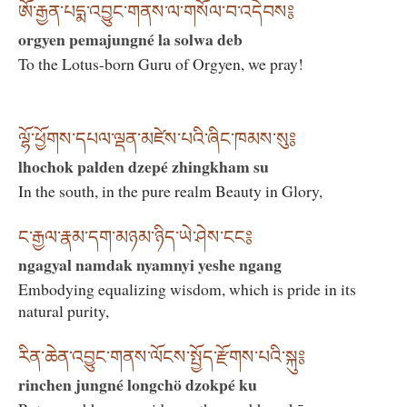
ཨོ་རྒྱན་པདྨ་འབྱུང་གནས་ལ་གསོལ་བ་འདེབས༔
orgyen pemajungné la solwa deb
To the Lotus-born Guru of Orgyen, we pray!
ལྷོ་ཕྱོགས་དཔལ་ལྡན་མཛེས་པའི་ཞིང་ཁམས་སུ༔
lhochok palden dzepé zhingkham su
In the south, in the pure realm Beauty in Glory,
ང་རྒྱལ་རྣམ་དག་མཉམ་ཉིད་ཡེ་ཤེས་ངང༔
ngagyal namdak nyamnyi yeshe ngang
Embodying equalizing wisdom, which is pride in its
natural purity,
རིན་ཆེན་འབྱུང་གནས་ལོངས་སྤྱོད་རྫོགས་པའི་སྐུ༔
rinchen jungné longchö dzokpé ku