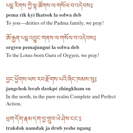
པདྨ་རིགས་ཀྱི་ལྷ་ཚོགས་ལ་གསོལ་བ་འདེབས༔
pema rik kyi lhatsok la solwa deb
To you—deities of the Padma family, we pray!
ཨོ་རྒྱན་པདྨ་འབྱུང་གནས་ལ་གསོལ་བ་འདེབས༔
orgyen pemajungné la solwa deb
To the Lotus-born Guru of Orgyen, we pray!
བྱང་ཕྱོགས་ལས་རབ་རྫོགས་པའི་ཞིང་ཁམས་སུ༔
jangchok lerab dzokpé zhingkham su
In the north, in the pure realm Complete and Perfect
Action,
ཕྲག་དོག་རྣམ་དག་བྱ་གྲུབ་ཡེ་ཤེས་ངང་༔
trakdok namdak ja drub yeshe ngang