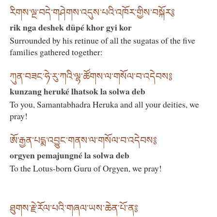
རིགས་ལྔ་བདེ་གཤེགས་འདུས་པའི་འཁོར་གྱིས་བསྐོར༔
rik nga deshek düpé khor gyi kor
Surrounded by his retinue of all the sugatas of the five
families gathered together:
ཀུན་བཟང་ཧེ་རུ་ཀའི་ལྷ་ཚོགས་ལ་གསོལ་བ་འདེབས༔
kunzang heruké lhatsok la solwa deb
To you, Samantabhadra Heruka and all your deities, we
pray!
ཨོ་རྒྱན་པདྨ་འབྱུང་གནས་ལ་གསོལ་བ་འདེབས༔
orgyen pemajungné la solwa deb
To the Lotus-born Guru of Orgyen, we pray!
ཐུགས་རྗེ་རོལ་པའི་གཞལ་ཡས་ཆེན་པོ་ན༔