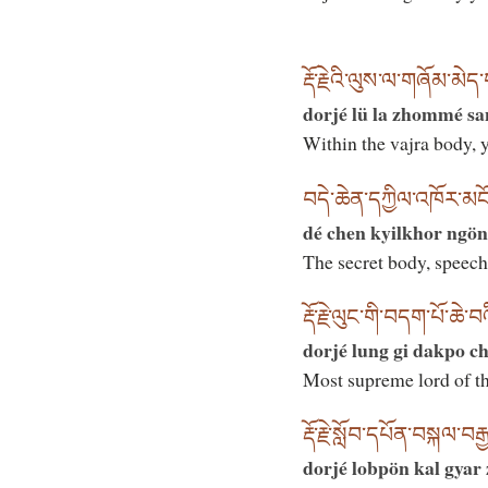
རྡོ་རྗེའི་ལུས་ལ་གཞོམ་མེད
dorjé lü la zhommé sa
Within the vajra body, y
བདེ་ཆེན་དཀྱིལ་འཁོར་མངོན
dé chen kyilkhor ngö
The secret body, speech
རྡོ་རྗེ་ལུང་གི་བདག་པོ་ཆེ་
dorjé lung gi dakpo c
Most supreme lord of th
རྡོ་རྗེ་སློབ་དཔོན་བསྐལ་
dorjé lobpön kal gyar 