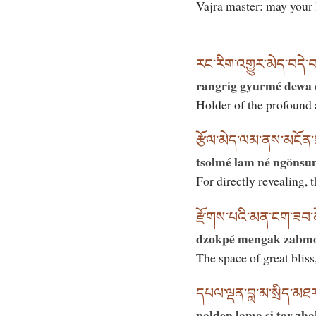
Vajra master: may your 
རང་རིག་འགྱུར་མེད་བདེ་བ་
rangrig gyurmé dewa 
Holder of the profound 
རྩོལ་མེད་ལམ་ནས་མངོན
tsolmé lam né ngönsu
For directly revealing, 
རྫོགས་པའི་མན་ངག་ཟབ་མ
dzokpé mengak zabmo
The space of great blis
དཔལ་ལྡན་བླ་མ་སྲིད་མཐ
palden lama si tar zha