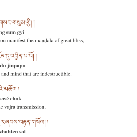
་གསང་གསུམ་གྱི། །
ng sum gyi
ou manifest the maṇḍala of great bliss,
་དུ་འབྱིན་པ་པོ། །
ndu jinpapo
 and mind that are indestructible.
བའི་མཆོག །
hewé chok
e vajra transmission,
བརྒྱར་ཞབས་བརྟན་གསོལ། །
zhabten sol