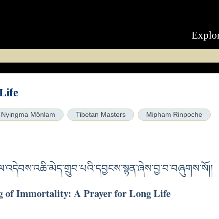
Explo
Life
Nyingma Mönlam
Tibetan Masters
Mipham Rinpoche
འདེབས་འཆི་མེད་གྲུབ་པའི་དབྱངས་སྙན་ཞེས་བྱ་བ་བཞུགས་སོ།།
 of Immortality: A Prayer for Long Life