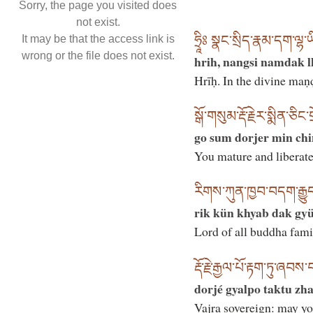
Sorry, the page you visited does
not exist.
ཧྲཱིཿ སྣང་སྲིད་རྣམ་དག་ལྷ་
It may be that the access link is
wrong or the file does not exist.
hrih, nangsi namdak l
Hrīḥ. In the divine maṇḍ
སྒོ་གསུམ་རྡོ་རྗེར་སྨིན་ཅི
go sum dorjer min chi
You mature and liberate
རིགས་ཀུན་ཁྱབ་བདག་རྒྱུད་ཀ
rik kün khyab dak gyü
Lord of all buddha famil
རྡོ་རྗེ་རྒྱལ་པོ་རྟག་ཏུ་ཞབ
dorjé gyalpo taktu zha
Vajra sovereign: may you