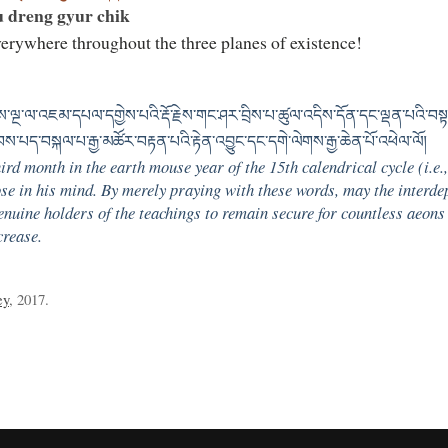
u dreng gyur chik
verywhere throughout the three planes of existence!
ེས་ལྔ་ལ་འཇམ་དཔལ་དགྱེས་པའི་རྡོ་རྗེས་གང་ཤར་བྲིས་པ་ཚུལ་འདིས་དོན་དང་ལྡན་པའི་
ད་བསྐལ་པ་རྒྱ་མཚོར་བརྟན་པའི་རྟེན་འབྱུང་དང་དགེ་ལེགས་རྒྱ་ཆེན་པོ་འཕེལ་ལོ།
third month in the earth mouse year of the 15th calendrical cycle (i.
se in his mind. By merely praying with these words, may the interd
 genuine holders of the teachings to remain secure for countless aeons
crease.
ey
, 2017.