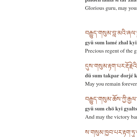
Glorious guru, may your 
བརྒྱུད་གསུམ་བླ་མའི་ཞལ་སྐྱ
gyü sum lamé zhal ky
Precious regent of the g
དུས་གསུམ་རྟག་པར་རྡོ་རྗེ
dü sum takpar dorjé 
May you remain forever 
བརྒྱུད་གསུམ་ཆོས་ཀྱི་རྒྱ
gyü sum chö kyi gyalt
And may the victory ban
ས་གསུམ་ཁྱབ་པར་རྟག་ཏུ་བ