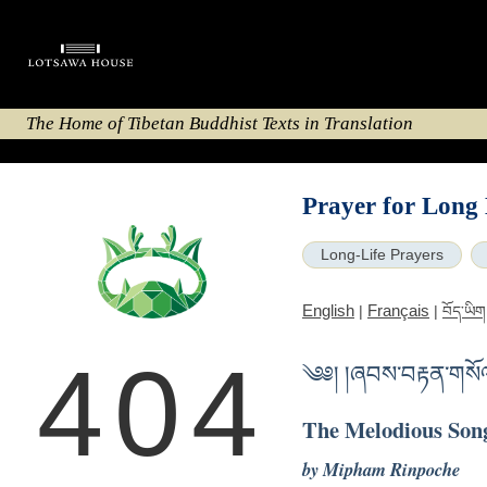
The Home of Tibetan Buddhist Texts in Translation
Prayer for Long 
Long-Life Prayers
English
Français
|
|
བོད་ཡིག
404
༄༅། །ཞབས་བརྟན་གསོལ་
The Melodious Song
by Mipham Rinpoche